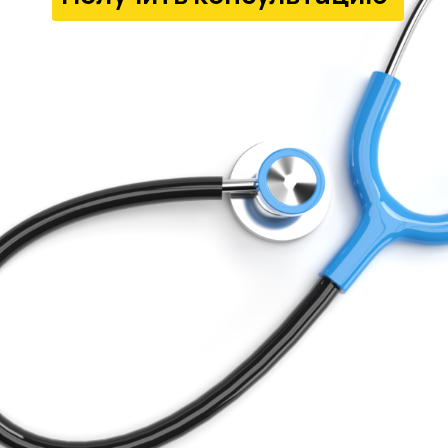
Удостоверение о
Первичная
Периодическая
повышении
аккредитация
аккредитация
квалификации
Диплом о
Помощь с портфолио,
профессиональной
подачей документов в
переподготовке
ФАЦ