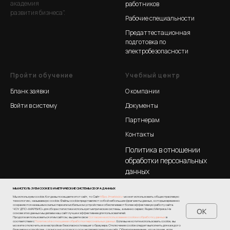
академия
работников
развития бизнеса".
Рабочие специальности
Предаттестационная
подготовка по
электробезопасности
Пройти обучение
Учебный центр
Бланк заявки
О компании
Войти в систему
Документы
Партнерам
Контакты
Политика в отношении
обработки персональных
данных
МЫ ИСПОЛЬЗУЕМ COOKIES И МЕТРИЧЕСКИЕ СИСТЕМЫ СБОРА ДАННЫХ
Мы используем cookie. Когда вы посещаете этот сайт, то Сайт
https://marbis.biz
может использовать общеотраслевую
технологию, называемую cookie. Файлы cookie представляют собой небольшие фрагменты данных, которые временно
сохраняются на вашем компьютере или мобильном устройстве и обеспечивают более эффективную работу сайта.
OK
ЧОУ ДПО «МАРБИС» для сбора статистики использует метрические системы, а именно сервис Яндекс.Метрика. На
основе этих данных мы делаем наш сайт лучше и эффективнее для пользователей.
Продолжая пользоваться этим сайтом, вы даете свое
Согласие на использование cookie и обработку данных
в
соответствии с
Политикой в отношении обработки персональных данных.
Если вы не хотите использовать cookie, вы
Tilda
Made on
можете отключить их в настройках безопасности вашего браузера. Отключение cookie следует выполнить для каждого
браузера и устройства, с помощью которого осуществляется вход на сайт. Обратите внимание, что в случае, если