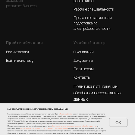
академия
работников
развития бизнеса".
Рабочие специальности
Предаттестационная
подготовка по
электробезопасности
Пройти обучение
Учебный центр
Бланк заявки
О компании
Войти в систему
Документы
Партнерам
Контакты
Политика в отношении
обработки персональных
данных
МЫ ИСПОЛЬЗУЕМ COOKIES И МЕТРИЧЕСКИЕ СИСТЕМЫ СБОРА ДАННЫХ
Мы используем cookie. Когда вы посещаете этот сайт, то Сайт
https://marbis.biz
может использовать общеотраслевую
технологию, называемую cookie. Файлы cookie представляют собой небольшие фрагменты данных, которые временно
сохраняются на вашем компьютере или мобильном устройстве и обеспечивают более эффективную работу сайта.
OK
ЧОУ ДПО «МАРБИС» для сбора статистики использует метрические системы, а именно сервис Яндекс.Метрика. На
основе этих данных мы делаем наш сайт лучше и эффективнее для пользователей.
Продолжая пользоваться этим сайтом, вы даете свое
Согласие на использование cookie и обработку данных
в
соответствии с
Политикой в отношении обработки персональных данных.
Если вы не хотите использовать cookie, вы
Tilda
Made on
можете отключить их в настройках безопасности вашего браузера. Отключение cookie следует выполнить для каждого
браузера и устройства, с помощью которого осуществляется вход на сайт. Обратите внимание, что в случае, если