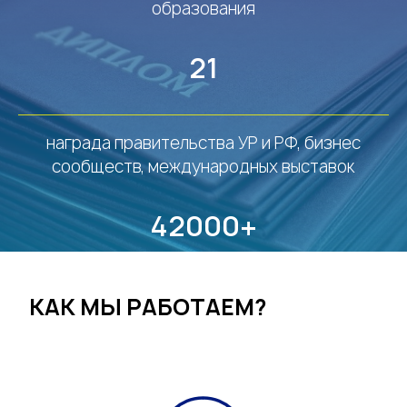
образования
21
награда правительства УР и РФ, бизнес
сообществ, международных выставок
42000+
выданных удостоверений
КАК МЫ РАБОТАЕМ?
Закажи обратный звонок прямо сейчас