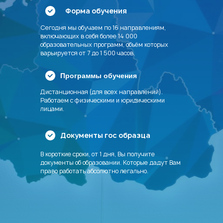
Форма обучения
Сегодня мы обучаем по 16 направлениям,
включающих в себя более 14 000
образовательных программ, объём которых
варьируется от 7 до 1 500 часов.
Программы обучения
Дистанционная (для всех направлений).
Работаем с физическими и юридическими
лицами.
Выбери категорию и
узнай
Документы гос образца
стоимость программы
В короткие сроки, от 1 дня, Вы получите
документы об образовании. Которые дадут Вам
С учетом актуальных скидок и
право работать абсолютно легально.
акций
Повышение квалификации